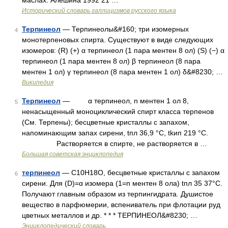
маслах. Алешина 1992 21 …
Исторический словарь галлицизмов русского языка
Терпинеол
— Терпинеолы&#160; три изомерных
4
монотерпеновых спирта. Существуют в виде следующих
изомеров: (R) (+) α терпинеол (1 пара ментен 8 ол) (S) (−) α
терпинеол (1 пара ментен 8 ол) β терпинеол (8 пара
ментен 1 ол) γ терпинеол (8 пара ментен 1 ол) δ&#8230; …
Википедия
Терпинеол
— α терпинеол, n ментен 1 ол 8,
5
ненасыщенный моноциклический спирт класса терпенов
(См. Терпены); бесцветные кристаллы с запахом,
напоминающим запах сирени, tпл 36,9 °С, tkип 219 °С.
Растворяется в спирте, не растворяется в …
Большая советская энциклопедия
терпинеол
— С10Н18О, бесцветные кристаллы с запахом
6
сирени. Для (D)=α изомера (1=n ментен 8 ола) tпл 35 37°C.
Получают главным образом из терпингидрата. Душистое
вещество в парфюмерии, вспениватель при флотации руд
цветных металлов и др. * * * ТЕРПИНЕОЛ&#8230; …
Энциклопедический словарь