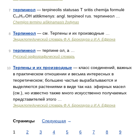
терпинеол
— terpineolis statusas T sritis chemija formulė
7
C₁₀H₁₇OH atitikmenys: angl. terpineol rus. терпинеол …
Chemijos terminų aiškinamasis žodynas
Терпинеол
— см. Терпены и их производные …
8
Энциклопедический словарь Ф.А. Брокгауза и И.А. Ефрона
терпинеол
— терпине ол, а …
9
Русский орфографический словарь
Терпены и их производные
— класс соединений, важных
10
в практическом отношении и весьма интересных в
теоретическом; большею частью вырабатываются и
выделяются растениями в виде так наз. эфирных масел
(см.), но известно также много искусственно получаемых
представителей этого …
Энциклопедический словарь Ф.А. Брокгауза и И.А. Ефрона
Страницы
Следующая
→
1
2
3
4
5
6
7
8
9