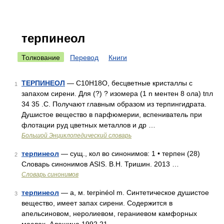
терпинеол
Толкование
Перевод
Книги
ТЕРПИНЕОЛ
— С10Н18О, бесцветные кристаллы с
1
запахом сирени. Для (?) ? изомера (1 n ментен 8 ола) tпл
34 35 .С. Получают главным образом из терпингидрата.
Душистое вещество в парфюмерии, вспениватель при
флотации руд цветных металлов и др …
Большой Энциклопедический словарь
терпинеол
— сущ., кол во синонимов: 1 • терпен (28)
2
Словарь синонимов ASIS. В.Н. Тришин. 2013 …
Словарь синонимов
терпинеол
— а, м. terpinéol m. Синтетическое душистое
3
вещество, имеет запах сирени. Содержится в
апельсиновом, неролиевом, гераниевом камфорных